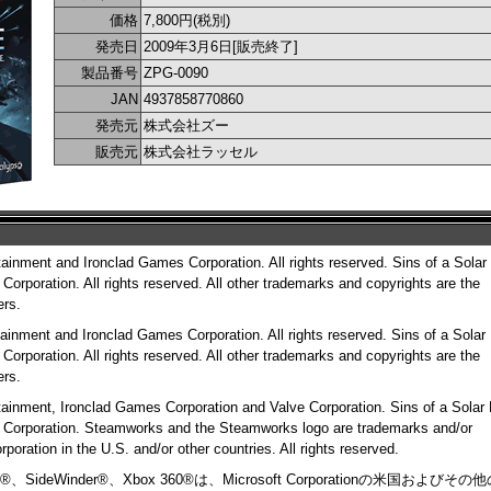
価格
7,800円(税別)
発売日
2009年3月6日[販売終了]
製品番号
ZPG-0090
JAN
4937858770860
発売元
株式会社ズー
販売元
株式会社ラッセル
ainment and Ironclad Games Corporation. All rights reserved. Sins of a Solar
Corporation. All rights reserved. All other trademarks and copyrights are the
ers.
ainment and Ironclad Games Corporation. All rights reserved. Sins of a Solar
Corporation. All rights reserved. All other trademarks and copyrights are the
ers.
ainment, Ironclad Games Corporation and Valve Corporation. Sins of a Solar
s Corporation. Steamworks and the Steamworks logo are trademarks and/or
poration in the U.S. and/or other countries. All rights reserved.
ctX®、SideWinder®、Xbox 360®は、Microsoft Corporationの米国およびそ