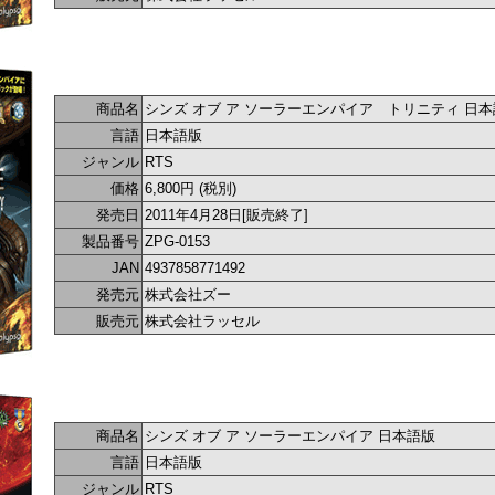
商品名
シンズ オブ ア ソーラーエンパイア トリニティ 日
言語
日本語版
ジャンル
RTS
価格
6,800円 (税別)
発売日
2011年4月28日[販売終了]
製品番号
ZPG-0153
JAN
4937858771492
発売元
株式会社ズー
販売元
株式会社ラッセル
商品名
シンズ オブ ア ソーラーエンパイア 日本語版
言語
日本語版
ジャンル
RTS