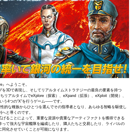
Empire』へようこそ。
プを3Dで表現し、そしてリアルタイムストラテジーの最良の要素を持つ
リアルタイムでeXplore（探索）、eXpand（拡張）、eXploit（開発）、
滅）という4つの“X”を行うゲーム――です。
個性的な種族からひとつを選んでその指導者となり、あらゆる智略を駆使し
利へと導くのです。
広げることによって、重要な資源や貴重なアーティファクトを獲得できる
作って強大な宇宙艦隊を編成したり、隣人たちと交易したり、ライバルの
に同化させていくことが可能になります。