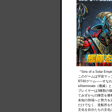
『Sins of a Solar 
このゲームは宇宙マッ
RT4Xゲーム――すなわち
eXterminate（殲
プレイヤーは3種類の
てみずからの陣営を勝
未知の領域へと勢力を
だけでなく、造船所を
文化を自分たちの文化