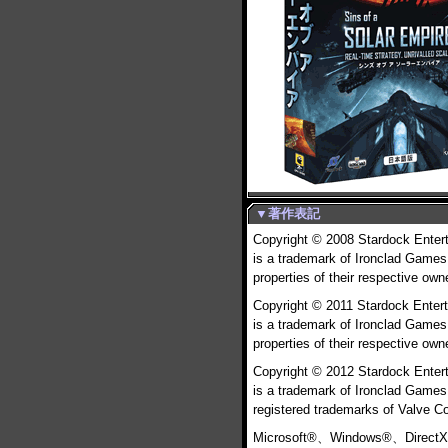
▼著作表記
Copyright © 2008 Stardock Entert
is a trademark of Ironclad Games 
properties of their respective own
Copyright © 2011 Stardock Entert
is a trademark of Ironclad Games 
properties of their respective own
Copyright © 2012 Stardock Entert
is a trademark of Ironclad Game
registered trademarks of Valve Cor
Microsoft®、Windows®、Dire