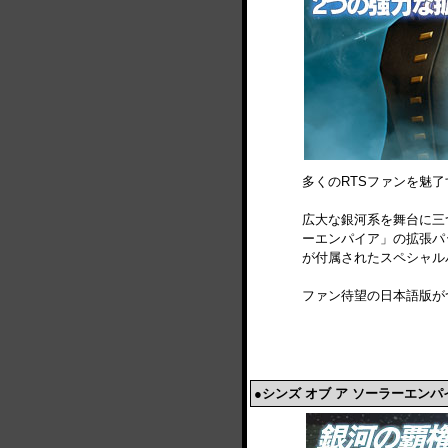
多くのRTSファンを魅了
広大な銀河系を舞台に三つ
ーエンパイア」の拡張パ
が付属されたスペシャル
ファン待望の日本語版が
●シンズ オブ ア ソーラーエンパ