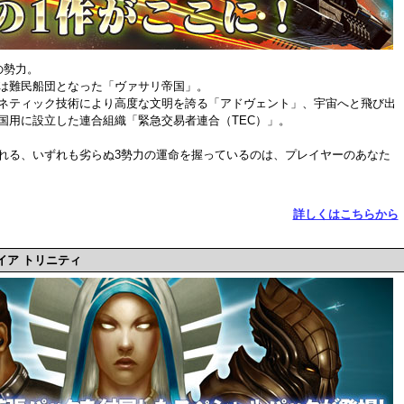
の勢力。
は難民船団となった「ヴァサリ帝国」。
ネティック技術により高度な文明を誇る「アドヴェント」、宇宙へと飛び出
国用に設立した連合組織「緊急交易者連合（TEC）」。
れる、いずれも劣らぬ3勢力の運命を握っているのは、プレイヤーのあなた
詳しくはこちらから
イア トリニティ