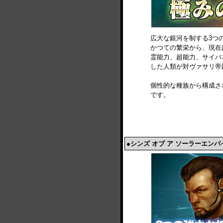
広大な銀河を制する3つ
かつての繁栄から、現在
霊能力、超能力、サイバ
した人類が対ヴァサリ帝
個性的な種族から構成さ
です。
●シンズ オブ ア ソーラーエンパ