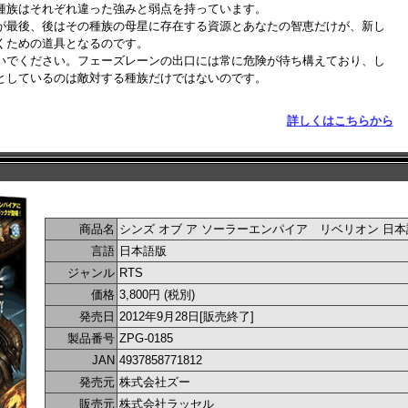
種族はそれぞれ違った強みと弱点を持っています。
が最後、後はその種族の母星に存在する資源とあなたの智恵だけが、新し
くための道具となるのです。
いでください。フェーズレーンの出口には常に危険が待ち構えており、し
としているのは敵対する種族だけではないのです。
詳しくはこちらから
商品名
シンズ オブ ア ソーラーエンパイア リベリオン 日
言語
日本語版
ジャンル
RTS
価格
3,800円 (税別)
発売日
2012年9月28日[販売終了]
製品番号
ZPG-0185
JAN
4937858771812
発売元
株式会社ズー
販売元
株式会社ラッセル